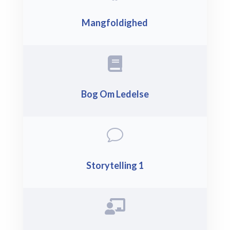
Mangfoldighed

Bog Om Ledelse
v
Storytelling 1
