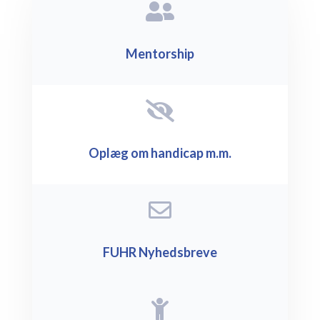

Mentorship

Oplæg om handicap m.m.

FUHR Nyhedsbreve
