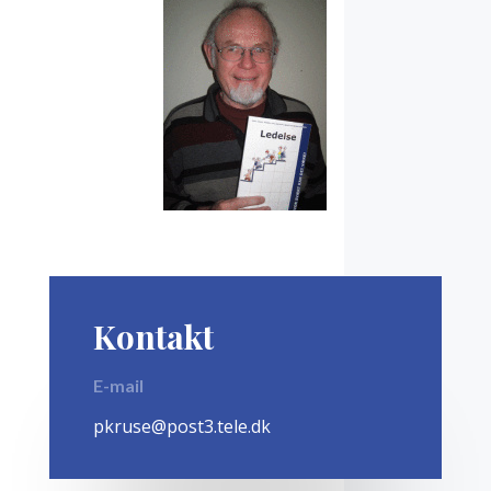
Kontakt
E-mail
pkruse@post3.tele.dk