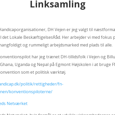
Linksamling
Handicaporganisationer, DH Vejen er jeg valgt til næstform
l det Lokale BeskæftigelsesRåd. Her arbejder vi med fokus p
mangfoldigt og rummeligt arbejdsmarked med plads til alle.
ventionspilot har jeg trænet DH-tillidsfolk i Vejen og Bil
a Ghana, Uganda og Nepal på Egmont Højskolen i at bruge 
onvention som et politisk værktøj.
ndicap.dk/politik/rettigheder/fn-
nen/konventionspiloterne/
eds Netværket