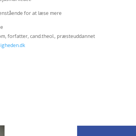
venstående for at læse mere
se
om, forfatter, cand.theol., præsteuddannet
igheden.dk