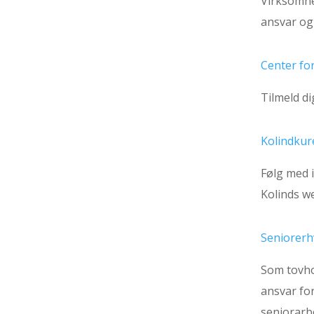
Virksomhe
ansvar og
Center fo
Tilmeld d
Kolindkur
Følg med 
Kolinds w
Seniorerh
Som tovho
ansvar fo
seniorarb