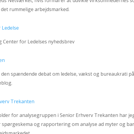
ds Netværket, hvis formål er at udvikle virksomhedernes so
 det rummelige arbejdsmarked.
r Ledelse
ig Center for Ledelses nyhedsbrev
en
i den spændende debat om ledelse, vækst og bureaukrati på
eblog.
verv Trekanten
lder for analysegruppen i Senior Erhverv Trekanten har jeg
r spørgeskema og rapportering om analyse ad myter og bar
ejdsmarkedet.