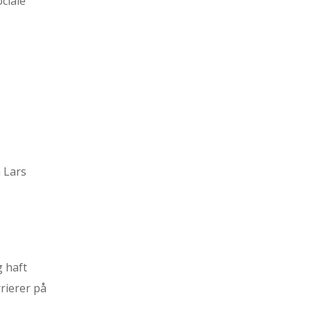
ciale
 Lars
 haft
rierer på