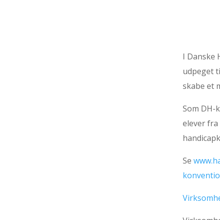
I Danske 
udpeget ti
skabe et 
Som DH-kon
elever fr
handicapk
Se
www.ha
konventio
Virksomh