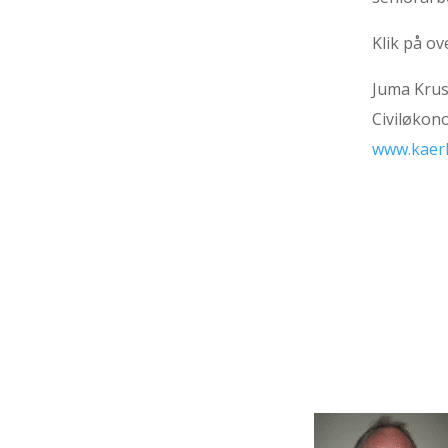
Klik på o
Juma Kru
Civiløkon
www.kaerl